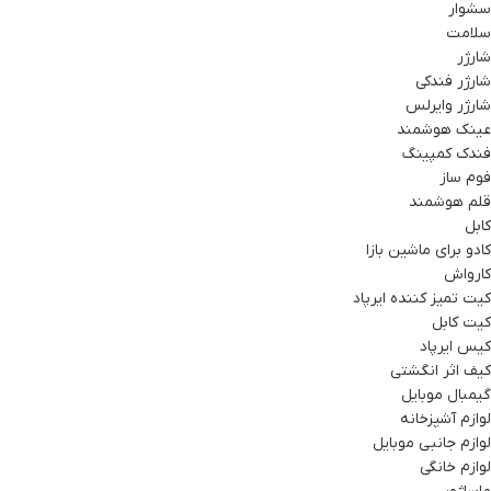
سشوار
سلامت
شارژر
شارژر فندکی
شارژر وایرلس
عینک هوشمند
فندک کمپینگ
فوم ساز
قلم هوشمند
کابل
کادو برای ماشین بازا
کارواش
کیت تمیز کننده ایرپاد
کیت کابل
کیس ایرپاد
کیف اثر انگشتی
گیمبال موبایل
لوازم آشپزخانه
لوازم جانبی موبایل
لوازم خانگی