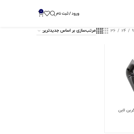
0
ورود / ثبت نام
36
24
9
رین لاین