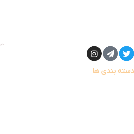
وقتی خاص بودن مهم است
مهرکالا با نام تجاری رزا گیفت توانسته با کیفیت ترین و به روز ترین کالاهای 
هدایای سازمانی بگنجاند.
خیا
دسته بندی ها
خانه هوشمند
سفر و کمپینگ
آرایشی و بهداشتی
تجهیزات خودرو
قهوه ساز ها
اسپیکر
ایرپاد