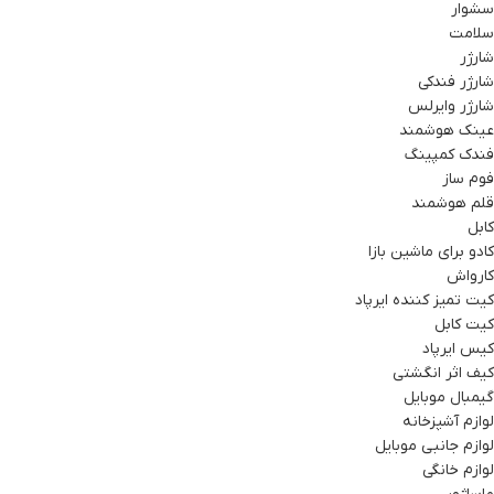
سشوار
سلامت
شارژر
شارژر فندکی
شارژر وایرلس
عینک هوشمند
فندک کمپینگ
فوم ساز
قلم هوشمند
کابل
کادو برای ماشین بازا
کارواش
کیت تمیز کننده ایرپاد
کیت کابل
کیس ایرپاد
کیف اثر انگشتی
گیمبال موبایل
لوازم آشپزخانه
لوازم جانبی موبایل
لوازم خانگی