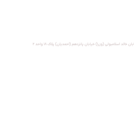
جدید از جمله گجت های الکترونیکی جذاب برای زندگی هوشمند، لوازم سفر و کمپین
پشتیبانی خدمات پس از فروش : 09916070817
بان خالد اسلامبولی (وزرا) خیابان پانزدهم (احمدیان) پلاک ۱۸ واحد ۲