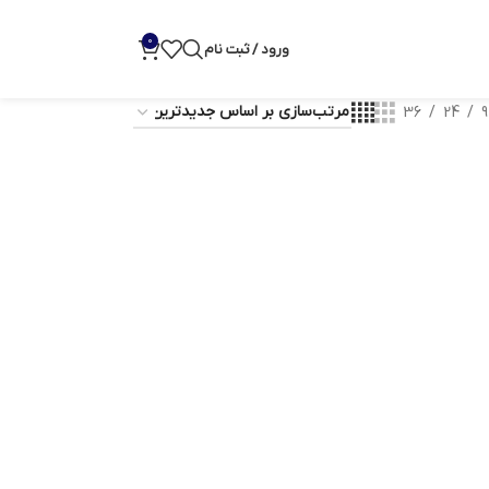
0
ورود / ثبت نام
36
24
9