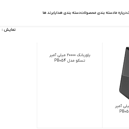
گ
درباره ما
دسته بندی محصولات
دسته بندی هدایا
برند ها
نمایش
پاوربانک 20000 میلی آمپر
تسکو مدل PB054
انک 10000 میلی آمپر