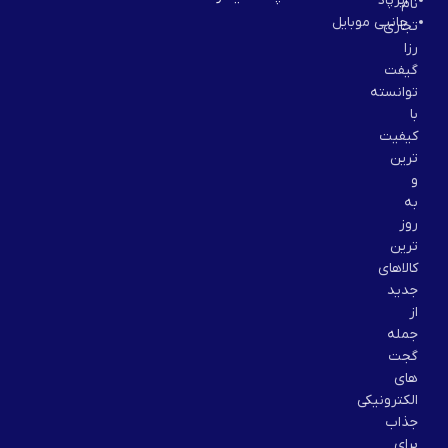
ایرپاد
نام
جانبی موبایل
تجاری
رزا
گیفت
توانسته
با
کیفیت
ترین
و
به
روز
ترین
کالاهای
جدید
از
جمله
گجت
های
الکترونیکی
جذاب
برای