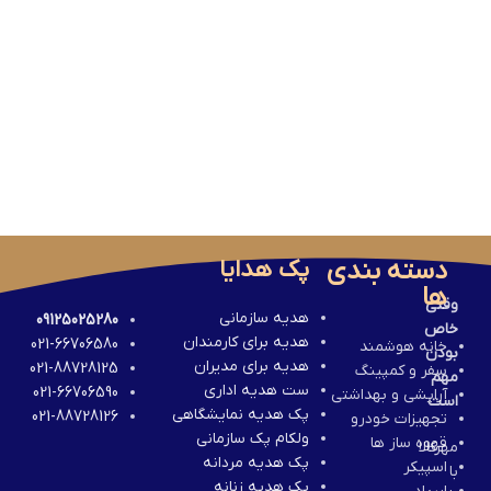
دسته بندی
پک هدایا
ها
وقتی
هدیه سازمانی
09125025280
خاص
هدیه برای کارمندان
021-66706580
خانه هوشمند
بودن
هدیه برای مدیران
021-88728125
سفر و کمپینگ
مهم
ست هدیه اداری
021-66706590
آرایشی و بهداشتی
است
پک هدیه نمایشگاهی
021-88728126
تجهیزات خودرو
ولکام پک سازمانی
قهوه ساز ها
مهرکالا
پک هدیه مردانه
اسپیکر
با
پک هدیه زنانه