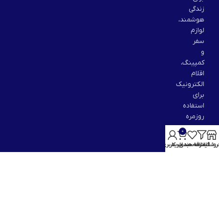
زندگی
هوشمند،
لوازم
سفر
و
کمپینگ،
اقلام
الکترونیک
برای
استفاده
روزمره
و…
0
را
روشگاه
فیلترها
علاقه مندی
سبد خرید
حساب کاربری من
در
سبد
هدایای
سازمانی
بگنجاند.
پشتیبانی
خدمات
پس