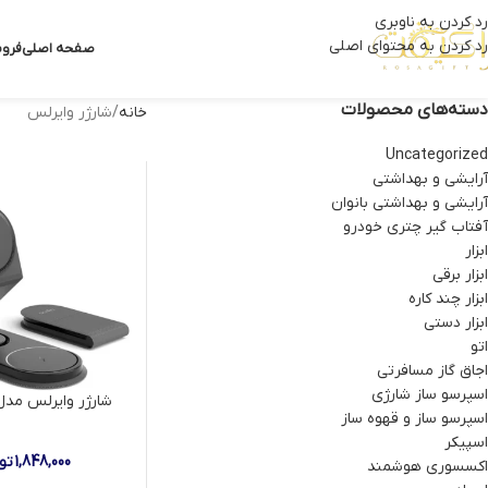
رد کردن به ناوبری
رد کردن به محتوای اصلی
صفحه اصلی
فروش
دسته‌های محصولات
خانه
شارژر وایرلس
Uncategorized
آرایشی و بهداشتی
آرایشی و بهداشتی بانوان
آفتاب گیر چتری خودرو
ابزار
ابزار برقی
ابزار چند کاره
ابزار دستی
اتو
اجاق گاز مسافرتی
اسپرسو ساز شارژی
شارژر وایرلس مدل WL825
اسپرسو ساز و قهوه ساز
اسپیکر
1,848,000
تو
اکسسوری هوشمند