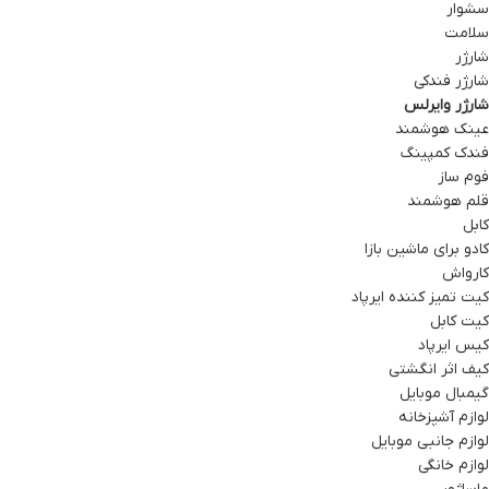
سشوار
سلامت
شارژر
شارژر فندکی
شارژر وایرلس
عینک هوشمند
فندک کمپینگ
فوم ساز
قلم هوشمند
کابل
کادو برای ماشین بازا
کارواش
کیت تمیز کننده ایرپاد
کیت کابل
کیس ایرپاد
کیف اثر انگشتی
گیمبال موبایل
لوازم آشپزخانه
لوازم جانبی موبایل
لوازم خانگی