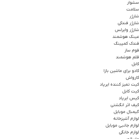
سشوار
سلامت
شارژر
شارژر فندکی
شارژر وایرلس
عینک هوشمند
فندک کمپینگ
فوم ساز
قلم هوشمند
کابل
کادو برای ماشین بازا
کارواش
کیت تمیز کننده ایرپاد
کیت کابل
کیس ایرپاد
کیف اثر انگشتی
گیمبال موبایل
لوازم آشپزخانه
لوازم جانبی موبایل
لوازم خانگی