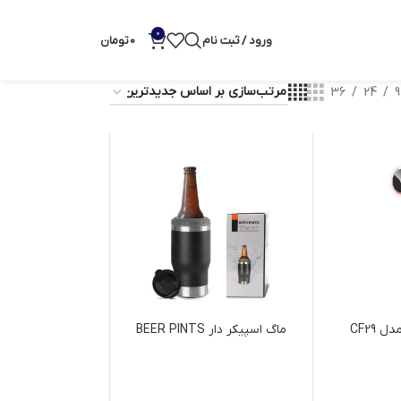
0
ورود / ثبت نام
0
تومان
36
24
9
CF29
ماگ اسپیکر دار BEER PINTS