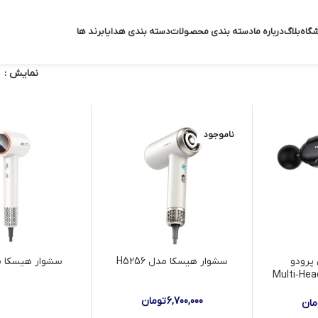
گاه
بلاگ
درباره ما
دسته بندی محصولات
دسته بندی هدایا
برند ها
نمایش
ناموجود
 پرودو
سشوار هیسکا مدل H5256
سشوار هیسکا مدل 
Multi‑He
6,700,000
تومان
مان