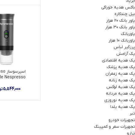
ایرپاد
باکس هدیه خوراکی
بیل چندکاره
پاور بانک 20 هزار
پاور بانک 30 هزار
پاوربانک
پاوربانک 10 هزار
پرزگیر لباس
پک آرامش
پک هدیه اقتصادی
پک هدیه پزشک
اسپرسو
پک هدیه زعفران
le Nespresso
پک هدیه زنانه
پک هدیه لوکس
5,544,000
تو
پک هدیه مردانه
پک هدیه نوروزی
پک هدیه یلدا
تبر
تجهیزات خودرو
تجهیزات سفر و کمپینگ
ترازو