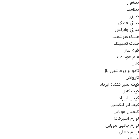
سشوار
سلامت
شارژر
شارژر فندکی
شارژر وایرلس
عینک هوشمند
فندک کمپینگ
فوم ساز
قلم هوشمند
کابل
کادو برای ماشین بازا
کارواش
کیت تمیز کننده ایرپاد
کیت کابل
کیس ایرپاد
کیف اثر انگشتی
گیمبال موبایل
لوازم آشپزخانه
لوازم جانبی موبایل
لوازم خانگی