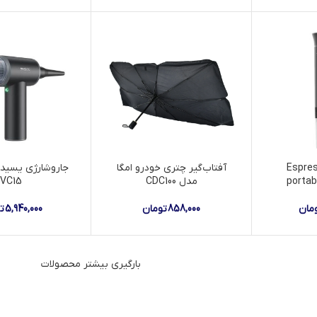
ساز Espresso
آفتاب‌گیر چتری خودرو امگا
portab
مدل CDC100
VC15
مان
858,000
تومان
5,940,000
ت
بارگیری بیشتر محصولات