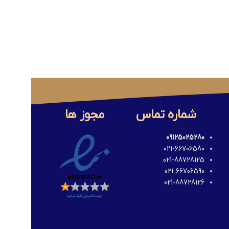
شماره تماس
مجوز ها
09125025280
021-66706580
021-88728125
021-66706590
021-88728126