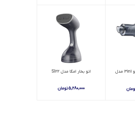
جاروشارژی یسیدو 3in1 مدل
اتو بخار امگا مدل Sl22
5,280,000
تومان
ومان