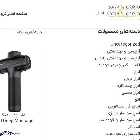
رد کردن به ناوبری
رد کردن به محتوای اصلی
صفحه اصلی
فروش
دسته‌های محصولات
خانه
فروشگاه
Uncategorized
آرایشی و بهداشتی
آرایشی و بهداشتی بانوان
آفتاب گیر چتری خودرو
ابزار
ابزار برقی
ابزار چند کاره
ابزار دستی
اتو
اجاق گاز مسافرتی
اسپرسو ساز شارژی
ماساژور تفنگی
اسپرسو ساز و قهوه ساز
ad Deep Massage
Gun مدل PDLFSTNS066BK
اسپیکر
4,620,000
تو
اکسسوری هوشمند