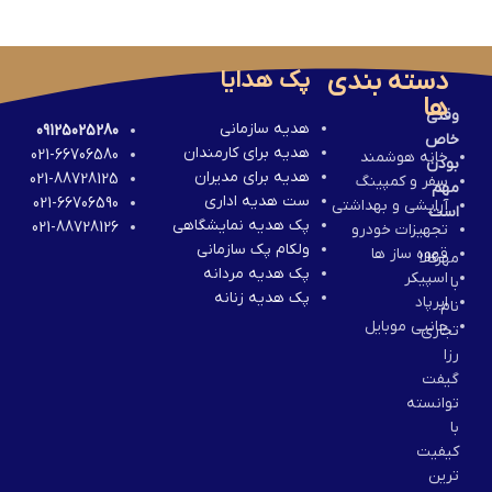
دسته بندی
پک هدایا
ها
وقتی
هدیه سازمانی
09125025280
خاص
هدیه برای کارمندان
021-66706580
خانه هوشمند
بودن
هدیه برای مدیران
021-88728125
سفر و کمپینگ
مهم
ست هدیه اداری
021-66706590
آرایشی و بهداشتی
است
پک هدیه نمایشگاهی
021-88728126
تجهیزات خودرو
ولکام پک سازمانی
قهوه ساز ها
مهرکالا
پک هدیه مردانه
اسپیکر
با
پک هدیه زنانه
ایرپاد
نام
جانبی موبایل
تجاری
رزا
گیفت
توانسته
با
کیفیت
ترین