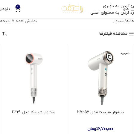
رد کردن به ناوبری
0
منو
0
تومان
رد کردن به محتوای اصلی
خانه
سشوار
نمایش همه 5 نتیجه
مشاهده فیلترها
ناموجود
سشوار هیسکا مدل H5256
سشوار هیسکا مدل CF29
6,700,000
تومان