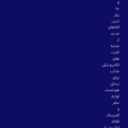
و
به
روز
ترین
کالاهای
جدید
از
جمله
گجت
های
الکترونیکی
جذاب
برای
زندگی
هوشمند،
لوازم
سفر
و
کمپینگ،
اقلام
الکترونیک