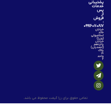
پشتیبانی
خدمات
پس
از
فروش
:
09916070817
خیابان
خالد
اسلامبولی
(وزرا)
خیابان
پانزدهم
(احمدیان)
پلاک
۱۸
واحد
۲
تمامی حقوق برای رزا گیفت محفوظ می باشد.