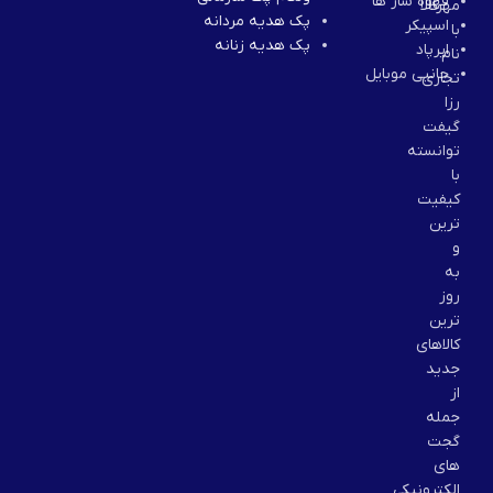
قهوه ساز ها
مهرکالا
پک هدیه مردانه
اسپیکر
با
پک هدیه زنانه
ایرپاد
نام
جانبی موبایل
تجاری
رزا
گیفت
توانسته
با
کیفیت
ترین
و
به
روز
ترین
کالاهای
جدید
از
جمله
گجت
های
الکترونیکی