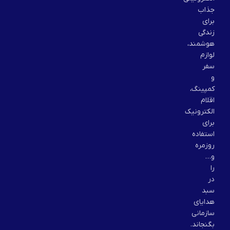
جذاب
برای
زندگی
هوشمند،
لوازم
سفر
و
کمپینگ،
اقلام
الکترونیک
برای
استفاده
روزمره
و…
را
در
سبد
هدایای
سازمانی
بگنجاند.