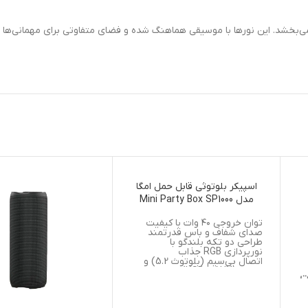
‌بخشد. این نورها با موسیقی هماهنگ شده و فضای متفاوتی برای مهمانی‌ها یا
اسپیکر بلوتوثی قابل حمل امگا
مدل Mini Party Box SP1000
توان خروجی ۴۰ وات با کیفیت
صدای شفاف و باس قدرتمند
طراحی دو تکه بلندگو با
نورپردازی RGB جذاب
اتصال بی‌سیم (بلوتوث 5.2) و
باسیم (AUX و USB)
پشتیبانی از کارت حافظه و دو
درگاه میکروفن
باتری ۴۰۰۰ میلی‌آمپری با شارژ