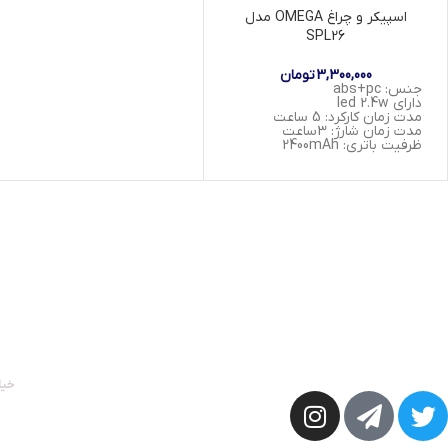
اسپیکر و چراغ OMEGA مدل
پشتیبانی از
کارت TF و فلش
USB
SPL26
دارای
درگاه AUX
3,300,000
تومان
مجهز به
پورت شارژ Type-C
جنس: abs+pc
دارای led 2.4w
دارای
دستگیره سیلیکونی
برای
مدت زمان کارکرد: 5 ساعت
حمل آسان
مدت زمان شارژ: 3ساعت
ظرفیت باتری: 2400mAh
اتصال بی سیم
دارای کابل تایپ c
وقتی خاص بودن مهم است
مهرکالا با نام تجاری رزا گیفت توانسته با کیفیت ترین و به روز ترین کالاهای 
هدایای سازمانی بگنجاند.
خیا