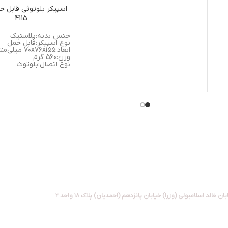
سریع ۱.۵ ساعته و ۴ ساعت
شارژدهی
اسپیکر بلوتوثی قابل 
اقلام همراه: میکروفن، کابل شارژ
4115
و ریموت کنترل
جنس بدنه:پلاستیک
نوع اسپیکر:قابل حمل
ابعاد:۷۰x۷۶x۱۵۵ میلی‌متر
وزن:۵۶۰ گرم
نوع اتصال:بلوتوث
پورت ها:بلوتوث
منبع انرژی: باتری قابل ش
جدید از جمله گجت های الکترونیکی جذاب برای زندگی هوشمند، لوازم سفر و کمپین
پشتیبانی خدمات پس از فروش : 09916070817
بان خالد اسلامبولی (وزرا) خیابان پانزدهم (احمدیان) پلاک ۱۸ واحد ۲