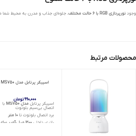
وجود
نورپردازی RGB با ۶ حالت مختلف
، جلوه‌ای جذاب و مدرن به محیط شما می
محصولات مرتبط
اسپیکر پرتابل مدل MS750
990,000
تومان
اسپیکر پرتابل
مدل MS750
با
اتصال بی‌سیم بلوتوث
برد اتصال بلوتوث تا
۱۰ متر
باتری داخلی
۱۲۰۰ میلی‌آمپر ساعت
قدرت خروجی
۵ وات
با صدای
شفاف