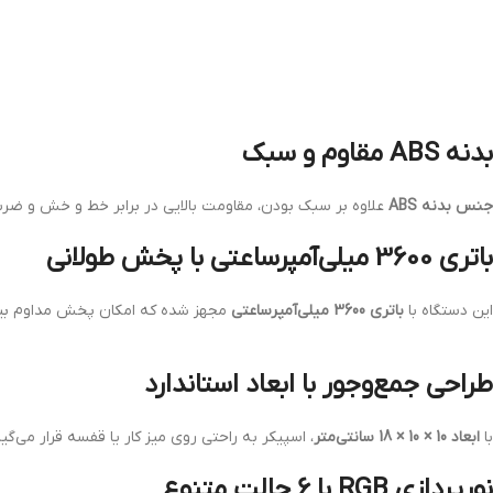
بدنه ABS مقاوم و سبک
جنس بدنه ABS
علاوه بر سبک بودن، مقاومت بالایی در برابر خط و خش و ضربه دارد. این ویژگی باعث می‌شود اسپیکر EGA SP220
باتری 3600 میلی‌آمپرساعتی با پخش طولانی
این دستگاه با
باتری 3600 میلی‌آمپرساعتی
مجهز شده که امکان پخش مداوم بین ۲ تا ۵ ساعت را فراهم می‌کند. این میزان شارژدهی برای استفاده در خانه یا بیرون از منزل کاملاً 
طراحی جمع‌وجور با ابعاد استاندارد
با
ابعاد 10 × 10 × 18 سانتی‌متر
، اسپیکر به راحتی روی میز کار یا قفسه قرار می
نورپردازی RGB با ۶ حالت متنوع