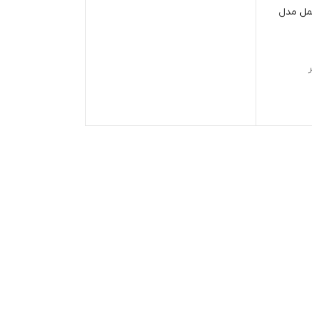
ابعاد: 15*9*9 cm
حمل مدل
نورپردازی RGB با ۱۵ حالت مختلف
ارژ
گ، اقلام الکترونیک برای استفاده روزمره و… را در سبد