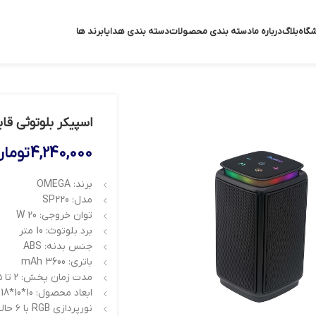
گاه
بلاگ
درباره ما
دسته بندی محصولات
دسته بندی هدایا
برند ها
اسپیکر بلوتوثی قابل 
4,240,000
تومان
برند: OMEGA
مدل: SP220
توان خروجی: 20 W
برد بلوتوث: 10 متر
جنس بدنه: ABS
باتری: 3600 mAh
مدت زمان پخش: ۲ تا ۵ ساعت
ابعاد محصول: 10*10*18 سانتی متر
نورپردازی RGB با ۶ حالت مختلف