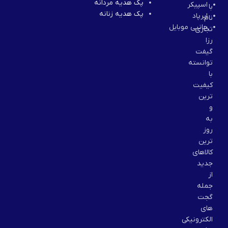
پک هدیه مردانه
اسپیکر
با
پک هدیه زنانه
ایرپاد
نام
جانبی موبایل
تجاری
رزا
گیفت
توانسته
با
کیفیت
ترین
و
به
روز
ترین
کالاهای
جدید
از
جمله
گجت
های
الکترونیکی