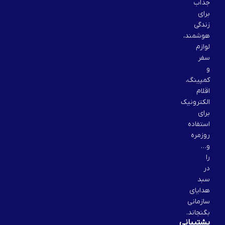
جذاب
برای
زندگی
هوشمند،
لوازم
سفر
و
کمپینگ،
اقلام
الکترونیک
برای
استفاده
روزمره
و…
را
در
سبد
هدایای
سازمانی
بگنجاند.
پشتیبانی