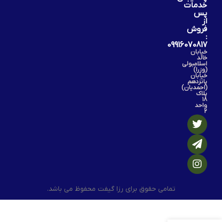
خدمات
پس
از
فروش
:
09916070817
خیابان
خالد
اسلامبولی
(وزرا)
خیابان
پانزدهم
(احمدیان)
پلاک
۱۸
واحد
۲
تمامی حقوق برای رزا گیفت محفوظ می باشد.