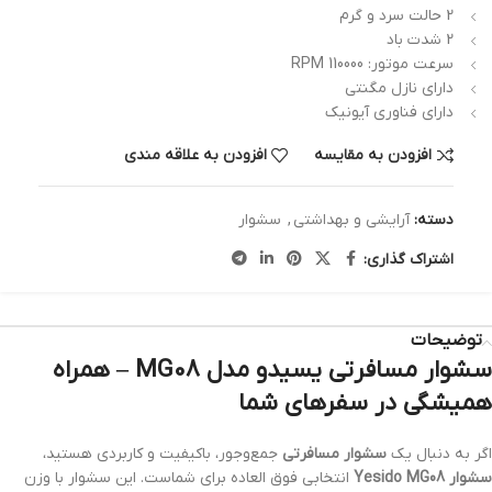
2 حالت سرد و گرم
2 شدت باد
سرعت موتور: 110000 RPM
دارای نازل مگنتی
دارای فناوری آیونیک
افزودن به مقایسه
افزودن به علاقه مندی
دسته:
آرایشی و بهداشتی
,
سشوار
اشتراک گذاری:
توضیحات
سشوار مسافرتی یسیدو مدل MG08 – همراه
همیشگی در سفرهای شما
اگر به دنبال یک
سشوار مسافرتی
جمع‌وجور، باکیفیت و کاربردی هستید،
سشوار Yesido MG08
انتخابی فوق العاده برای شماست. این سشوار با وزن