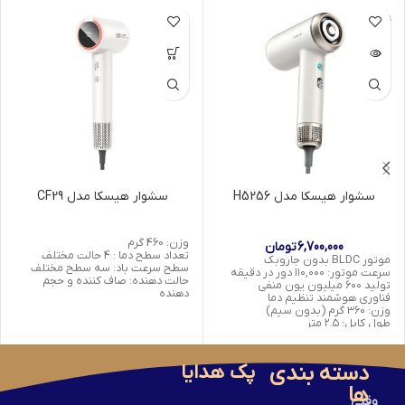
ناموجود
سشوار هیسکا مدل H5256
سشوار هیسکا مدل CF29
وزن: 460 گرم
6,700,000
تومان
تعداد سطح دما : 4 حالت مختلف
موتور BLDC بدون جاروبک
سطح سرعت باد: سه سطح مختلف
سرعت موتور: ۱۱۰,۰۰۰ دور در دقیقه
حالت دهنده: صاف کننده و حجم
تولید ۶۰۰ میلیون یون منفی
دهنده
فناوری هوشمند تنظیم دما
وزن: ۳۶۰ گرم (بدون سیم)
طول کابل: ۲.۵ متر
طراحی لوکس سفید صدفی و رزگلد
دارای سری متمرکزکننده هوا
دسته بندی
پک هدایا
ها
وقتی