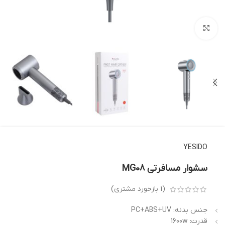
بزرگنمایی تصویر
YESIDO
سشوار مسافرتی MG08
(
1
بازخورد مشتری)
جنس بدنه: PC+ABS+UV
قدرت: 1600w