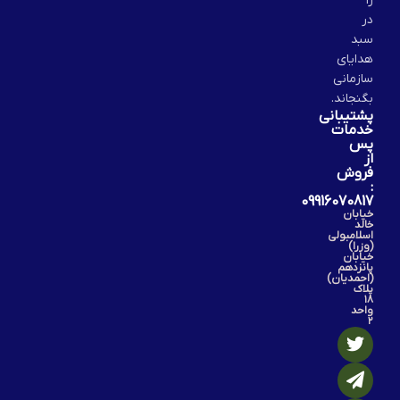
را
در
سبد
هدایای
سازمانی
بگنجاند.
پشتیبانی
خدمات
پس
از
فروش
:
09916070817
خیابان
خالد
اسلامبولی
(وزرا)
خیابان
پانزدهم
(احمدیان)
پلاک
۱۸
واحد
۲