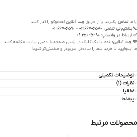
با ما
تماس
بگیرید یا از طریق
چت آنلاین
گفت‌وگو را آغاز کنید.
📞
پشتیبانی تلفنی:
02166706580
–
02166706590
✅
ارتباط در واتساپ:
09125025280
💬
چت آنلاین:
فقط با یک کلیک در پایین صفحه،با ادمین سایت مکالمه کنید.
ما اینجاییم تا خرید شما را ساده‌تر، سریع‌تر و مطمئن‌تر کنیم!
توضیحات تکمیلی
نظرات (1)
غفقیا
یبقذط
محصولات مرتبط