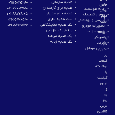
هدیه سازمانی
09125025280
خاص
هدیه برای کارمندان
021-66706580
خانه هوشمند
بودن
هدیه برای مدیران
021-88728125
سفر و کمپینگ
مهم
ست هدیه اداری
021-66706590
آرایشی و بهداشتی
است
پک هدیه نمایشگاهی
021-88728126
تجهیزات خودرو
ولکام پک سازمانی
قهوه ساز ها
مهرکالا
پک هدیه مردانه
اسپیکر
با
پک هدیه زنانه
ایرپاد
نام
جانبی موبایل
تجاری
رزا
گیفت
توانسته
با
کیفیت
ترین
و
به
روز
ترین
کالاهای