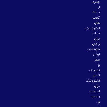
جدید
از
جمله
گجت
های
الکترونیکی
جذاب
برای
زندگی
هوشمند،
لوازم
سفر
و
کمپینگ،
اقلام
الکترونیک
برای
استفاده
روزمره
و…