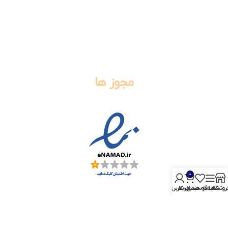
09125025280
021-66706580
021-88728125
021-66706590
021-88728126
مجوز ها
0
روشگاه
سایدبار
علاقه مندی
سبد خرید
حساب کاربری من
تمامی حقوق برای رزا گیفت محفوظ می باشد.