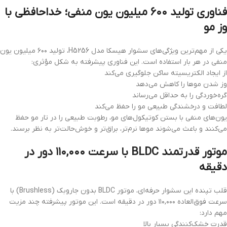
فناوری تولید ۶۰۰ میلیون یون منفی؛ خداحافظی با
وز مو
یکی از مهم‌ترین ویژگی‌های سشوار هیسکا مدل H5256، تولید ۶۰۰ میلیون یون
منفی در هر بار استفاده است. این فناوری پیشرفته به شکل مؤثری:
از ایجاد الکتریسیته ساکن جلوگیری می‌کند
وز شدن موها را کاهش می‌دهد
گره‌خوردگی را به حداقل می‌رساند
لطافت و درخشندگی طبیعی مو را حفظ می‌کند
یون‌های منفی با بستن کوتیکول‌های مو، رطوبت طبیعی را در تار مو حفظ
می‌کنند و باعث می‌شوند موها نرم‌تر، براق‌تر و خوش‌حالت‌تر به نظر برسند.
موتور قدرتمند BLDC با سرعت ۱۱۰,۰۰۰ دور در
دقیقه
قلب تپنده این سشوار حرفه‌ای، موتور BLDC بدون جاروبک (Brushless) با
سرعت فوق‌العاده ۱۱۰,۰۰۰ دور در دقیقه است. این موتور پیشرفته چند مزیت
مهم دارد:
قدرت خشک‌کنندگی بسیار بالا