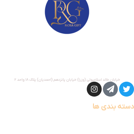
وقتی خاص بودن مهم است
مهرکالا با نام تجاری رزا گیفت توانسته با کیفیت ترین و به روز ترین کالاهای
جدید از جمله گجت های الکترونیکی جذاب برای زندگی هوشمند، لوازم سفر و
کمپینگ، اقلام الکترونیک برای استفاده روزمره و… را در سبد هدایای سازمانی
بگنجاند.
پشتیبانی خدمات پس از فروش : 09916070817
خیابان خالد اسلامبولی (وزرا) خیابان پانزدهم (احمدیان) پلاک ۱۸ واحد ۲
دسته بندی ها
خانه هوشمند
سفر و کمپینگ