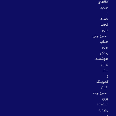
کالاهای
جدید
از
جمله
گجت
های
الکترونیکی
جذاب
برای
زندگی
هوشمند،
لوازم
سفر
و
کمپینگ،
اقلام
الکترونیک
برای
استفاده
روزمره
و…