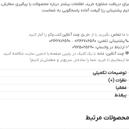
برای دریافت مشاوره خرید، اطلاعات بیشتر درباره محصولات یا پیگیری سفارش،
تیم پشتیبانی رزا گیفت آماده پاسخگویی به شماست.
با ما
تماس
بگیرید یا از طریق
چت آنلاین
گفت‌وگو را آغاز کنید.
📞
پشتیبانی تلفنی:
02166706580
–
02166706590
✅
ارتباط در واتساپ:
09125025280
💬
چت آنلاین:
فقط با یک کلیک در پایین صفحه،با ادمین سایت مکالمه کنید.
ما اینجاییم تا خرید شما را ساده‌تر، سریع‌تر و مطمئن‌تر کنیم!
توضیحات تکمیلی
نظرات (0)
غفقیا
یبقذط
محصولات مرتبط