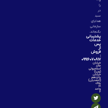
را
در
سبد
هدایای
سازمانی
بگنجاند.
پشتیبانی
خدمات
پس
از
فروش
:
09916070817
خیابان
خالد
اسلامبولی
(وزرا)
خیابان
پانزدهم
(احمدیان)
پلاک
۱۸
واحد
۲