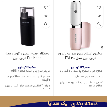
ناموجود
ناموجود
ماشین اصلاح موی صورت بانوان
دستگاه اصلاح بینی و گوش مدل
گرین لاین مدل TM-30
Pro Nose گرین لاین
924,000
تومان
910,800
تومان
اصلاح مو از سطح پوست با دقت بالا
تریمر شارژی با بدنه مقاوم
ABS
مناسب موهای معمولی
موتور قدرتمند با سرعت
۹۶۰۰ دور در
دقیقه
تماس مستقیم تیغه با پوست برای
اصلاح سریع
دارای
۲ تنظیم سرعت
برای کنترل بهتر
اصلاح
قابل استفاده برای صورت و بدن
چرخش سر
۳۶۰ درجه
برای دسترسی
امکان استفاده به‌صورت خشک و
آسان‌تر
مرطوب
دسته بندی
پک هدایا
تیغه/برش
قابل جدا شدن
و
طراحی سبک و خوش‌دست