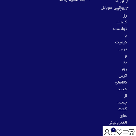
ایرپاد
نام
جانبی موبایل
تجاری
رزا
گیفت
توانسته
با
کیفیت
ترین
و
به
روز
ترین
کالاهای
جدید
از
جمله
گجت
های
الکترونیکی
جذاب
0
برای