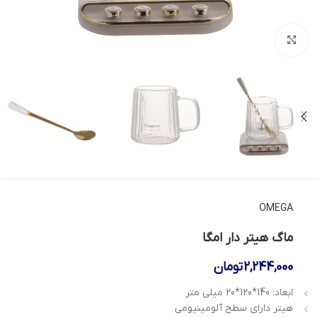
بزرگنمایی تصویر
OMEGA
ماگ هیتر دار امگا
2,244,000
تومان
ابعاد: 140*120*20 میلی متر
هیتر دارای سطح آلومینیومی