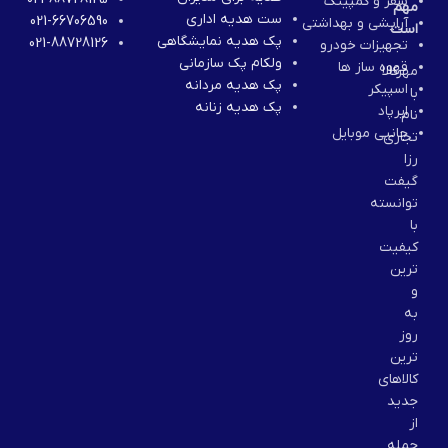
سفر و کمپینگ
مهم
عمر باتری واترجت تا
۲۱ روز
ست هدیه اداری
021-66706590
آرایشی و بهداشتی
است
پک هدیه نمایشگاهی
021-88728126
تجهیزات خودرو
ولکام پک سازمانی
قهوه ساز ها
مهرکالا
پک هدیه مردانه
اسپیکر
با
پک هدیه زنانه
ایرپاد
نام
جانبی موبایل
تجاری
رزا
گیفت
توانسته
با
کیفیت
ترین
و
به
روز
ترین
کالاهای
جدید
از
جمله