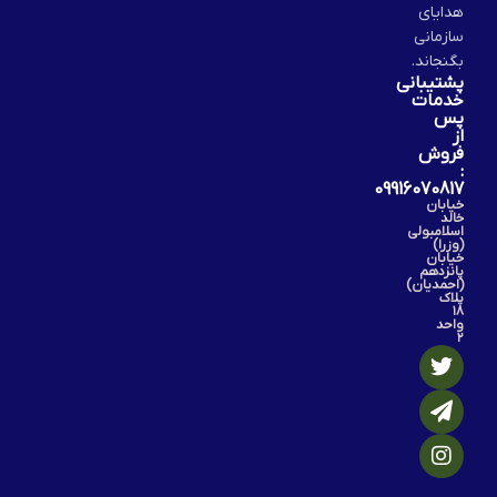
هدایای
سازمانی
بگنجاند.
پشتیبانی
خدمات
پس
از
فروش
:
09916070817
خیابان
خالد
اسلامبولی
(وزرا)
خیابان
پانزدهم
(احمدیان)
پلاک
۱۸
واحد
۲