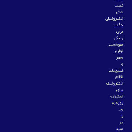
گجت
های
الکترونیکی
جذاب
برای
زندگی
هوشمند،
لوازم
سفر
و
کمپینگ،
اقلام
الکترونیک
برای
استفاده
روزمره
و…
را
در
سبد