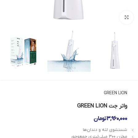
بزرگنمایی تصویر
GREEN LION
واتر جت GREEN LION
3,960,000
تومان
شستشوی لثه و دندان‌ها
مخزن 300 میلی‌لیتری جمع‌وجور