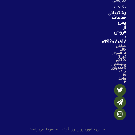
سازمانی
بگنجاند.
پشتیبانی
خدمات
پس
از
فروش
:
09916070817
خیابان
خالد
اسلامبولی
(وزرا)
خیابان
پانزدهم
(احمدیان)
پلاک
۱۸
واحد
۲
تمامی حقوق برای رزا گیفت محفوظ می باشد.