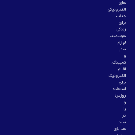
های
الکترونیکی
جذاب
برای
زندگی
هوشمند،
لوازم
سفر
و
کمپینگ،
اقلام
الکترونیک
برای
استفاده
روزمره
و…
را
در
سبد
هدایای