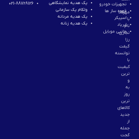
پک هدیه نمایشگاهی
021-88728126
تجهیزات خودرو
ولکام پک سازمانی
قهوه ساز ها
مهرکالا
پک هدیه مردانه
اسپیکر
با
پک هدیه زنانه
ایرپاد
نام
جانبی موبایل
تجاری
رزا
گیفت
توانسته
با
کیفیت
ترین
و
به
روز
ترین
کالاهای
جدید
از
جمله
گجت