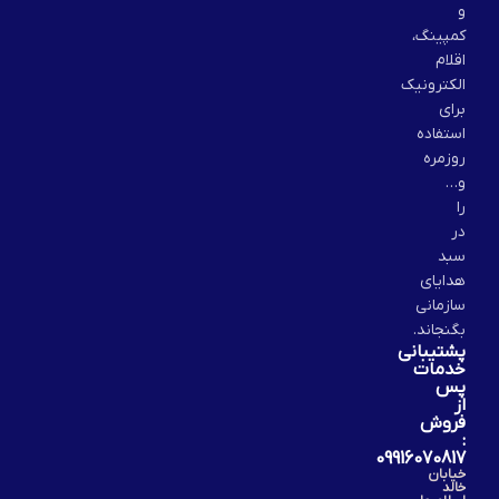
و
کمپینگ،
اقلام
الکترونیک
برای
استفاده
روزمره
و…
را
در
سبد
هدایای
سازمانی
بگنجاند.
پشتیبانی
خدمات
پس
از
فروش
:
09916070817
خیابان
خالد