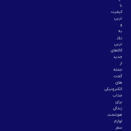
با
کیفیت
ترین
و
به
روز
ترین
کالاهای
جدید
از
جمله
گجت
های
الکترونیکی
جذاب
برای
زندگی
هوشمند،
لوازم
سفر