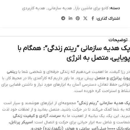
دسته:
کادو برای ماشین بازا
,
هدیه سازمانی
,
هدیه کاربردی
اشتراک گذاری:
توضیحات
پک هدیه سازمانی “ریتم زندگی”: همگام با
پویایی، متصل به انرژی
در رزا گیفت، ما اهمیت می‌دهیم که زندگی حرفه‌ای و شخصی شما با
ریتمی
پویا، پرانرژی و متصل
پیش برود. ما باور داریم که کارآمدی بالا در محیط کار، با
توانایی حفظ تعادل، دسترسی آسان به ابزارهای مورد نیاز و داشتن فضایی برای
نشاط و استراحت گره خورده است.
پک هدیه سازمانی “ریتم زندگی”
مجموعه‌ای از ابزارهای هوشمند و سیار است
که به شما کمک می‌کند تا در حرکت باشید، متصل بمانید و از لحظات خود لذت
ببرید. این پک، یک بیانیه از اهمیت ما به
سرعت، آزادی و کیفیت زندگی
شماست و شامل سه ابزار حیاتی برای حرکت و اتصال است:
اسپیکر پرتابل،
پاوربانک ۱۰۰۰۰ میلی‌آمپر ساعتی و هولدر (نگهدارنده) خودرو.