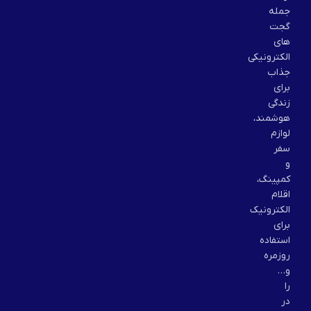
جمله
گجت
های
الکترونیکی
جذاب
برای
زندگی
هوشمند،
لوازم
سفر
و
کمپینگ،
اقلام
الکترونیک
برای
استفاده
روزمره
و…
را
در