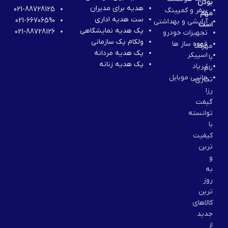
بودن
هدیه برای مدیران
021-88728125
سفر و کمپینگ
مهم
ست هدیه اداری
021-66706590
آرایشی و بهداشتی
است
پک هدیه نمایشگاهی
021-88728126
تجهیزات خودرو
ولکام پک سازمانی
قهوه ساز ها
مهرکالا
پک هدیه مردانه
اسپیکر
با
پک هدیه زنانه
ایرپاد
نام
جانبی موبایل
تجاری
رزا
گیفت
توانسته
با
کیفیت
ترین
و
به
روز
ترین
کالاهای
جدید
از