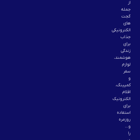
از
جمله
گجت
های
الکترونیکی
جذاب
برای
زندگی
هوشمند،
لوازم
سفر
و
کمپینگ،
اقلام
الکترونیک
برای
استفاده
روزمره
و…
را