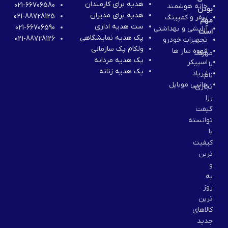
هدیه برای کارمندان
021-66706580
خانه هوشمند
بودن
هدیه برای مدیران
021-88728125
سفر و کمپینگ
مهم
ست هدیه اداری
021-66706590
آرایشی و بهداشتی
است
پک هدیه نمایشگاهی
021-88728126
تجهیزات خودرو
ولکام پک سازمانی
قهوه ساز ها
مهرکالا
پک هدیه مردانه
اسپیکر
با
پک هدیه زنانه
ایرپاد
نام
جانبی موبایل
تجاری
رزا
گیفت
توانسته
با
کیفیت
ترین
و
به
روز
ترین
کالاهای
جدید