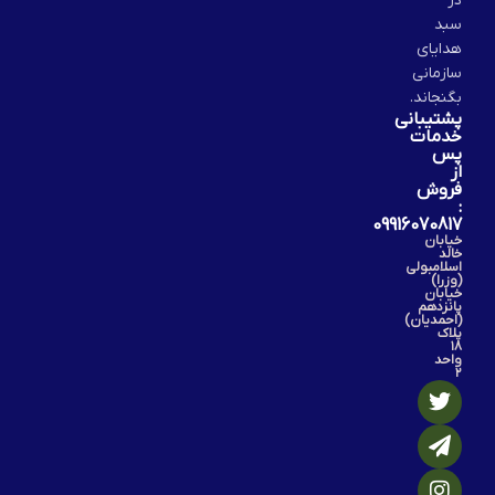
در
سبد
هدایای
سازمانی
بگنجاند.
پشتیبانی
خدمات
پس
از
فروش
:
09916070817
خیابان
خالد
اسلامبولی
(وزرا)
خیابان
پانزدهم
(احمدیان)
پلاک
۱۸
واحد
۲