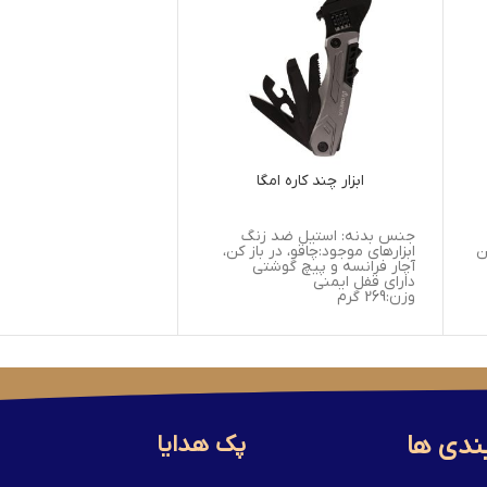
ابزار چند کاره امگا
جنس بدنه: استیل ضد زنگ
ن
ابزارهای موجود:چاقو، در باز کن،
آچار فرانسه و پیچ گوشتی
دارای قفل ایمنی
وزن:269 گرم
حمل و نقل آسان
ندی ها
پک هدایا