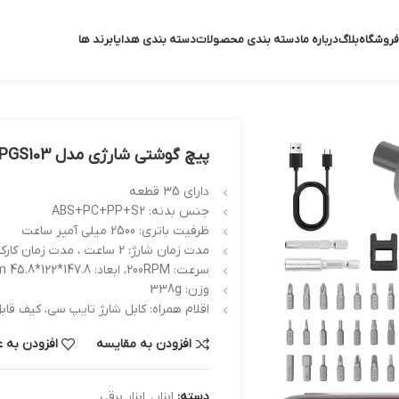
فروشگاه
بلاگ
درباره ما
دسته بندی محصولات
دسته بندی هدایا
برند ها
پیچ گوشتی شارژی مدل PGS103
دارای 35 قطعه
جنس بدنه: ABS+PC+PP+S2
ظرفیت باتری: 2500 میلی آمپر ساعت
مدت زمان شارژ: 2 ساعت ، مدت زمان کارکرد: 90 روز استند بای
سرعت: 200RPM، ابعاد: 147.8*122*45.8 mm
وزن: 338g
اقلام همراه: کابل شارژ تایپ سی، کیف قا
افزودن به مقایسه
افزودن به 
دسته:
ابزار
,
ابزار برقی