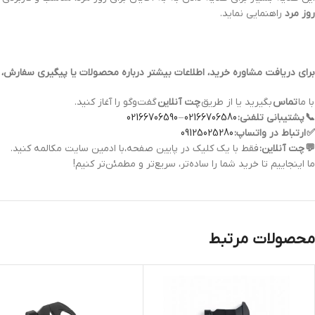
روز مرد
راهنمایی نماید.
برای دریافت مشاوره خرید، اطلاعات بیشتر درباره محصولات یا پیگیری سفارش،
با ما
تماس
بگیرید یا از طریق
چت آنلاین
گفت‌وگو را آغاز کنید.
📞
پشتیبانی تلفنی:
02166706580
–
02166706590
✅
ارتباط در واتساپ:
09125025280
💬
چت آنلاین:
فقط با یک کلیک در پایین صفحه،با ادمین سایت مکالمه کنید.
ما اینجاییم تا خرید شما را ساده‌تر، سریع‌تر و مطمئن‌تر کنیم!
محصولات مرتبط