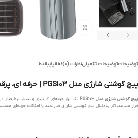
بزرگنمایی تصویر
توضیحات
توضیحات تکمیلی
نظرات (0)
غفقیا
یبقذط
پیچ گوشتی شارژی مدل PGS103 | حرفه ای، پرقدرت و همیشه آماده به کار
پیچ گوشتی شارژی مدل PGS103
یک ابزار حرفه‌ای، کاربردی و بسیار پرطرفدار 
قرار میدهد. اگر به‌دنبال پیچ گوشتی شارژی قدرتمند با امکانات حرفه‌ای هستید، PGS103 گزینه‌ای قابل اعتماد برای شماس