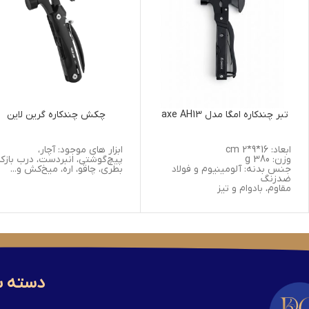
تبر چندکاره امگا مدل axe AH13
چکش چندکاره گرین لاین
ابعاد: 16*9*2 cm
ابزار های موجود: آچار،
وزن: 380 g
پیچ‌گوشتی، انبردست، درب بازک
جنس بدنه: آلومینیوم و فولاد
بطری، چاقو، اره، میخ‌کش و...
ضدزنگ
مقاوم، بادوام و تیز
دارای قفل ایمنی
دارای 13 ابزار متنوع و کاربردی
دارای کیف ضد آب برای محافظت
و حمل آسان
ابزارهای موجود: تبر، چکش، چاقو،
دربازکن، پیچ‌گوشتی، اره
دسته ب