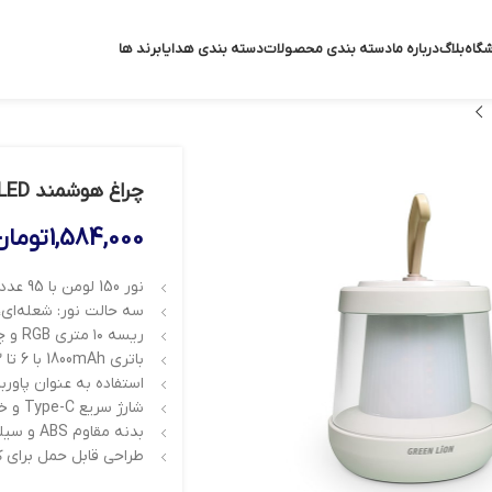
گاه
بلاگ
درباره ما
دسته بندی محصولات
دسته بندی هدایا
برند ها
چراغ هوشمند Green Lion Lumex LED
1,584,000
تومان
نور 150 لومن با 95 عدد LED RGB
سه حالت نور: شعله‌ای،
ریسه ۱۰ متری RGB و چشمک‌زن
باتری 1800mAh با 6 تا 12 ساعت شارژدهی
استفاده به عنوان پاور
شارژ سریع Type-C و خروجی USB-A
بدنه مقاوم ABS و سیلیکون
طراحی قابل حمل برای ک
ی تصویر