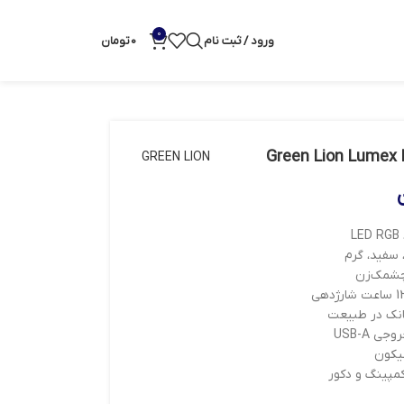
0
ورود / ثبت نام
0
تومان
GREEN LION
 سفید، گرم
بانک در طبیعت
مپینگ و دکور