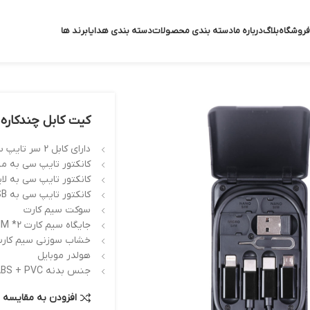
فروشگاه
بلاگ
درباره ما
دسته بندی محصولات
دسته بندی هدایا
برند ها
کیت کابل چندکاره و 
دارای کابل 2 سر تایپ سی 27 سانتی متری PD 60W
کانکتور تایپ سی به می
کانکتور تایپ سی به لا
کانکتور تایپ سی به USB
سوکت سیم کارت
جایگاه سیم کارت MICRO SIM/NANO SIM *2
خشاب سوزنی سیم کار
هولدر موبایل
جنس بدنه ABS + PVC
افزودن به مقایسه
ی تصویر