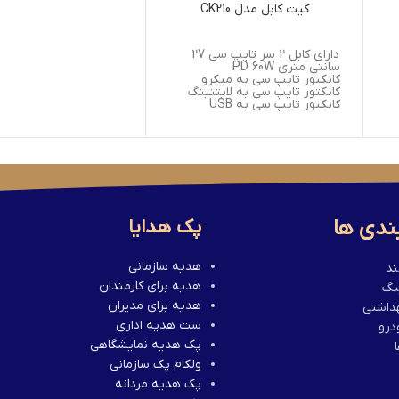
کیت کابل مدل CK210
دارای کابل 2 سر تایپ سی 27
سانتی متری PD 60W
کانکتور تایپ سی به میکرو
کانکتور تایپ سی به لایتنینگ
کانکتور تایپ سی به USB
سوکت سیم کارت
جایگاه سیم کارت MICRO
SIM/NANO SIM *2
خشاب سوزنی سیم کارت
جنس بدنه ABS + PVC
ندی ها
پک هدایا
هدیه سازمانی
ند
هدیه برای کارمندان
نگ
هدیه برای مدیران
هداشتی
ست هدیه اداری
درو
پک هدیه نمایشگاهی
ولکام پک سازمانی
پک هدیه مردانه