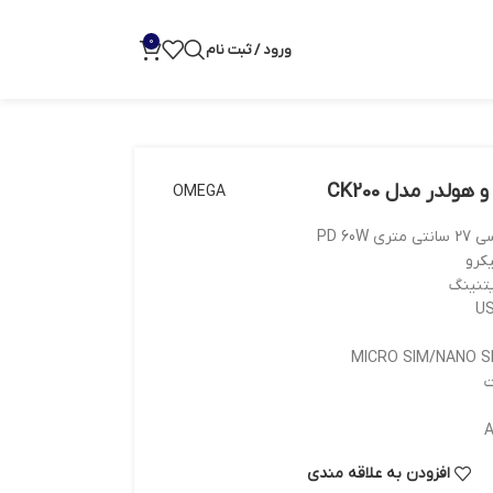
0
ورود / ثبت نام
هولدر مدل CK200
OMEGA
کرو
یتنینگ
ت
افزودن به علاقه مندی