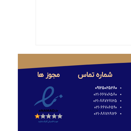
شماره تماس
مجوز ها
09125025280
021-66706580
021-88728125
021-66706590
021-88728126