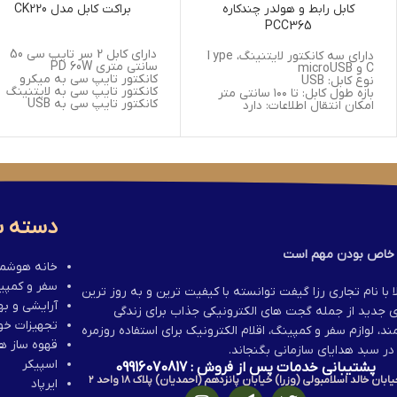
کابل رابط و هولدر چندکاره
براکت کابل مدل CK220
PCC365
دارای کابل 2 سر تایپ سی 50
دارای سه کانکتور لایتنینگ، Type
سانتی متری PD 60W
C و microUSB
کانکتور تایپ سی به میکرو
نوع کابل: USB
کانکتور تایپ سی به لایتنینگ
بازه طول کابل: تا ۱۰۰ سانتی متر
کانکتور تایپ سی به USB
امکان انتقال اطلاعات: دارد
سوکت سیم کارت
جایگاه سیم کارت MICRO
SIM/NANO SIM *2
خشاب سوزنی سیم کارت
جنس بدنه ABS + PVC
دسته ب
خاص بودن مهم است
خانه هوشم
سفر و کمپی
ا با نام تجاری رزا گیفت توانسته با کیفیت ترین و به روز ترین
آرایشی و ب
ای جدید از جمله گجت های الکترونیکی جذاب برای زندگی
تجهیزات خو
، لوازم سفر و کمپینگ، اقلام الکترونیک برای استفاده روزمره
قهوه ساز ها
در سبد هدایای سازمانی بگنجاند.
اسپیکر
پشتیبانی خدمات پس از فروش : 09916070817
ابان خالد اسلامبولی (وزرا) خیابان پانزدهم (احمدیان) پلاک ۱۸ واحد ۲
ایرپاد