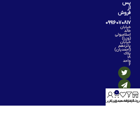
پس
از
فروش
:
09916070817
خیابان
خالد
اسلامبولی
(وزرا)
خیابان
پانزدهم
(احمدیان)
پلاک
۱۸
واحد
۲
0
روشگاه
فیلترها
علاقه مندی
سبد خرید
حساب کاربری من
تمامی حقوق برای رزا گیفت محفوظ می باشد.