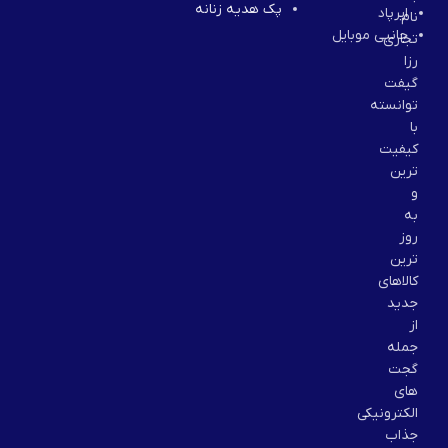
پک هدیه زنانه
ایرپاد
نام
جانبی موبایل
تجاری
رزا
گیفت
توانسته
با
کیفیت
ترین
و
به
روز
ترین
کالاهای
جدید
از
جمله
گجت
های
الکترونیکی
جذاب