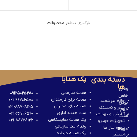
بارگیری بیشتر محصولات
دسته بندی
پک هدایا
ها
وقتی
هدیه سازمانی
09125025280
خاص
هدیه برای کارمندان
021-66706580
خانه هوشمند
بودن
هدیه برای مدیران
021-88728125
سفر و کمپینگ
مهم
ست هدیه اداری
021-66706590
آرایشی و بهداشتی
است
پک هدیه نمایشگاهی
021-88728126
تجهیزات خودرو
ولکام پک سازمانی
قهوه ساز ها
مهرکالا
پک هدیه مردانه
اسپیکر
با