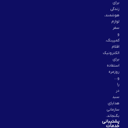
برای
زندگی
هوشمند،
لوازم
سفر
و
کمپینگ،
اقلام
الکترونیک
برای
استفاده
روزمره
و…
را
در
سبد
هدایای
سازمانی
بگنجاند.
پشتیبانی
خدمات