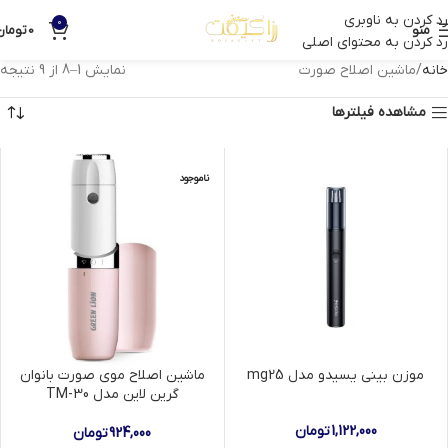
رد کردن به ناوبری
0
منو
0
تومان
رد کردن به محتوای اصلی
خانه
ماشین اصلاح صورت
نمایش 1–8 از 9 نتیجه
مشاهده فیلترها
ناموجود
موزن بینی یسیدو مدل mg25
ماشین اصلاح موی صورت بانوان
گرین لاین مدل TM-30
1,122,000
تومان
924,000
تومان