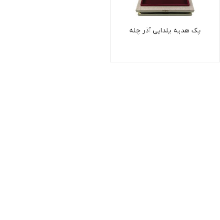
پک هدیه یلدایی آذر چله