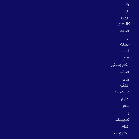
به
روز
ترین
کالاهای
جدید
از
جمله
گجت
های
الکترونیکی
جذاب
برای
زندگی
هوشمند،
لوازم
سفر
و
کمپینگ،
اقلام
الکترونیک