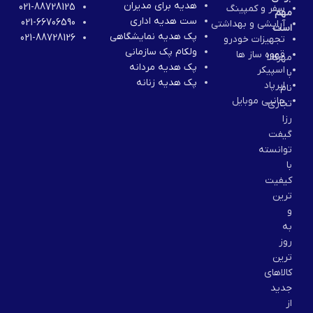
هدیه برای مدیران
021-88728125
سفر و کمپینگ
مهم
ست هدیه اداری
021-66706590
آرایشی و بهداشتی
است
پک هدیه نمایشگاهی
021-88728126
تجهیزات خودرو
ولکام پک سازمانی
قهوه ساز ها
مهرکالا
پک هدیه مردانه
اسپیکر
با
پک هدیه زنانه
ایرپاد
نام
جانبی موبایل
تجاری
رزا
گیفت
توانسته
با
کیفیت
ترین
و
به
روز
ترین
کالاهای
جدید
از