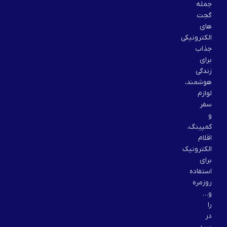
جمله
گجت
های
الکترونیکی
جذاب
برای
زندگی
هوشمند،
لوازم
سفر
و
کمپینگ،
اقلام
الکترونیک
برای
استفاده
روزمره
و…
را
در