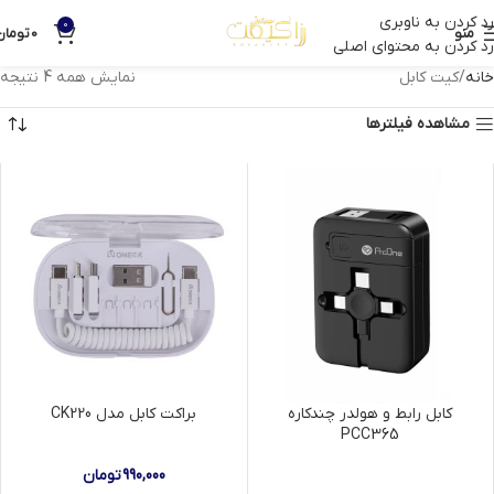
رد کردن به ناوبری
0
منو
0
تومان
رد کردن به محتوای اصلی
خانه
کیت کابل
نمایش همه 4 نتیجه
مشاهده فیلترها
کابل رابط و هولدر چندکاره
براکت کابل مدل CK220
PCC365
990,000
تومان