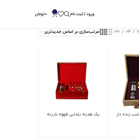
0
ورود / ثبت نام
0
تومان
36
24
9
ب زنده دار
پک هدیه یلدایی قهوه نارینه