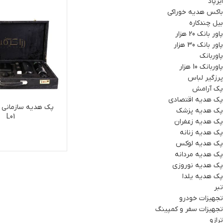
ایرپاد
باکس هدیه خوراکی
بیل چندکاره
پاور بانک 20 هزار
پاور بانک 30 هزار
پاوربانک
پاوربانک 10 هزار
پرزگیر لباس
پک آرامش
پک هدیه اقتصادی
پک هدیه سازمانی
پک هدیه پزشک
L01
پک هدیه زعفران
پک هدیه زنانه
پک هدیه لوکس
پک هدیه مردانه
پک هدیه نوروزی
پک هدیه یلدا
تبر
تجهیزات خودرو
تجهیزات سفر و کمپینگ
ترازو