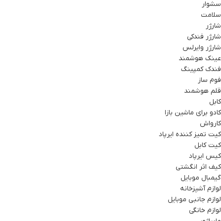
سشوار
سلامت
شارژر
شارژر فندکی
شارژر وایرلس
عینک هوشمند
فندک کمپینگ
فوم ساز
قلم هوشمند
کابل
کادو برای ماشین بازا
کارواش
کیت تمیز کننده ایرپاد
کیت کابل
کیس ایرپاد
کیف اثر انگشتی
گیمبال موبایل
لوازم آشپزخانه
لوازم جانبی موبایل
لوازم خانگی